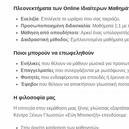
Πλεονεκτήματα των Online Ιδιαίτερων Μαθημ
Ευελιξία
: Επιλέγετε το ωράριο που σας ταιριάζει.
Προσωποποιημένη διδασκαλία
: Μαθήματα 1:1 με
Μάθηση από οπουδήποτε
: Αρκεί ένας υπολογιστής
Διαδραστική μέθοδος
: Εμπλουτισμένα μαθήματα με 
Ποιοι μπορούν να επωφεληθούν
Ενήλικες
που θέλουν να μάθουν ρωσικά για προσωπ
Επαγγελματίες
που συνεργάζονται με ρωσόφωνες 
Φοιτητές
που ενδιαφέρονται για σπουδές ή έρευνα 
Έφηβοι
που θέλουν να αποκτήσουν γλωσσική πιστ
Η φιλοσοφία μας
Η επιτυχία στην εκμάθηση μιας ξένης γλώσσας εξαρτάτα
Κέντρο Ξένων Γλωσσών «Εύη Μπισκιτζή» επενδύουμε:
Στην άριστη κατάρτιση των καθηγητών.