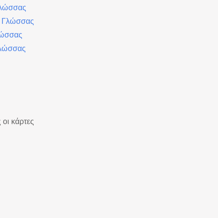
Γλώσσας
ς Γλώσσας
λώσσας
λώσσας
 οι κάρτες