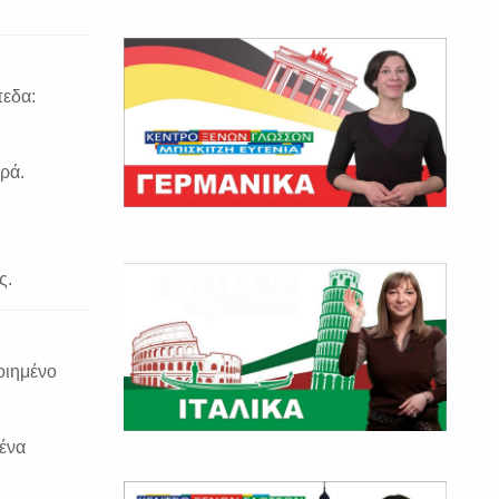
πεδα:
ρά.
ς.
οιημένο
ένα