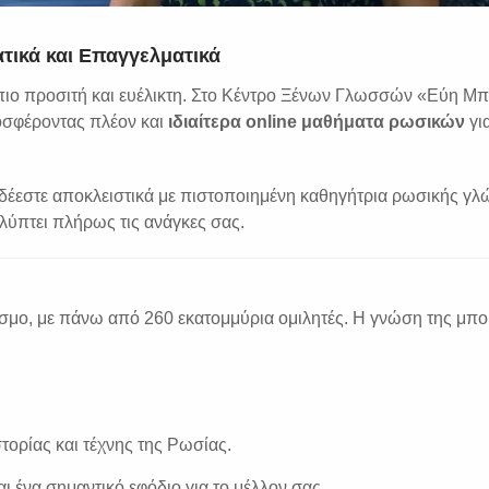
τικά και Επαγγελματικά
πιο προσιτή και ευέλικτη. Στο Κέντρο Ξένων Γλωσσών «Εύη Μπ
οσφέροντας πλέον και
ιδιαίτερα online μαθήματα ρωσικών
για
έεστε αποκλειστικά με πιστοποιημένη καθηγήτρια ρωσικής γλ
πτει πλήρως τις ανάγκες σας.
σμο, με πάνω από 260 εκατομμύρια ομιλητές. Η γνώση της μπο
τορίας και τέχνης της Ρωσίας.
ι ένα σημαντικό εφόδιο για το μέλλον σας.