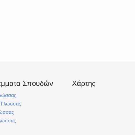
άμματα Σπουδών
Χάρτης
Γλώσσας
ς Γλώσσας
λώσσας
λώσσας