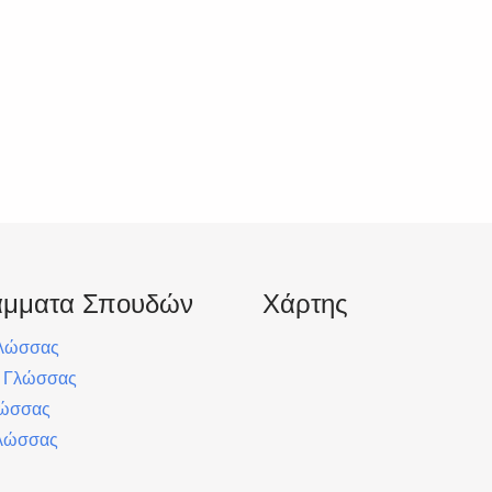
άμματα Σπουδών
Χάρτης
Γλώσσας
ς Γλώσσας
λώσσας
λώσσας